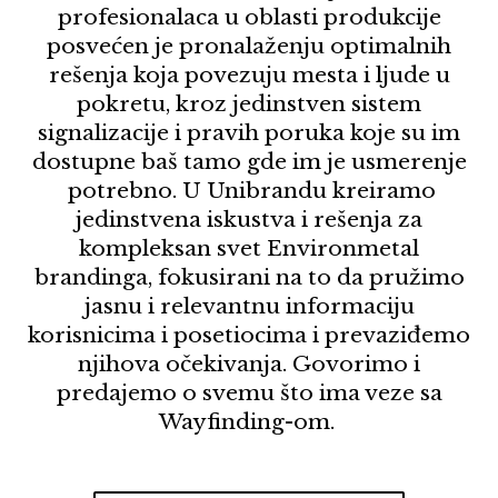
profesionalaca u oblasti produkcije
posvećen je pronalaženju optimalnih
rešenja koja povezuju mesta i ljude u
pokretu, kroz jedinstven sistem
signalizacije i pravih poruka koje su im
dostupne baš tamo gde im je usmerenje
potrebno. U Unibrandu kreiramo
jedinstvena iskustva i rešenja za
kompleksan svet Environmetal
brandinga, fokusirani na to da pružimo
jasnu i relevantnu informaciju
korisnicima i posetiocima i prevaziđemo
njihova očekivanja. Govorimo i
predajemo o svemu što ima veze sa
Wayfinding-om.