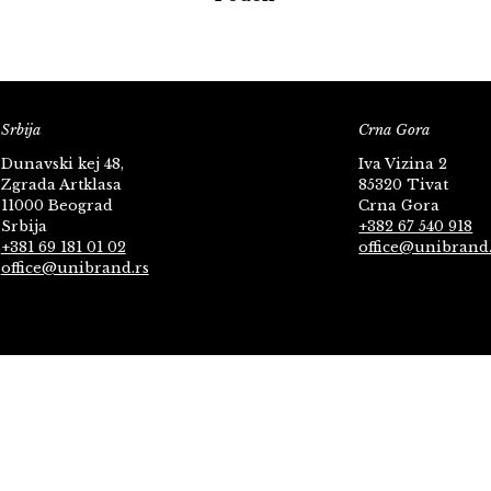
Srbija
Crna Gora
Dunavski kej 48,
Iva Vizina 2
Zgrada Artklasa
85320 Tivat
11000 Beograd
Crna Gora
Srbija
+382 67 540 918
+381 69 181 01 02
office@unibrand
office@unibrand.rs